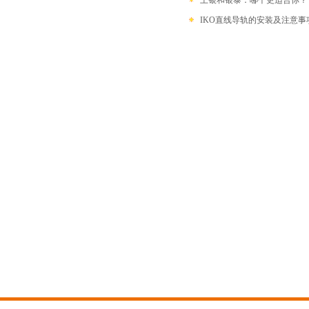
上银和银泰：哪个更适合你？
IKO直线导轨的安装及注意事