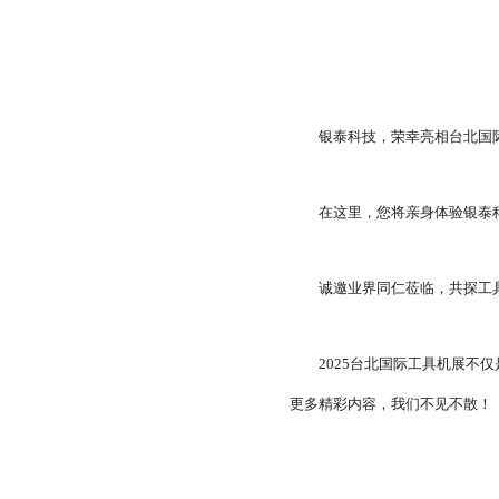
带保持器滚珠型SME系列
滚柱链带型SMR系列
银泰科技，荣幸亮相台北国
在这里，您将亲身体验银泰
诚邀业界同仁莅临，共探工
2025台北国际工具机展不
更多精彩内容，我们不见不散！