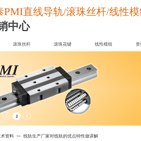
PMI
泰
直线导轨/滚珠丝杆/线性模
销中心
滚珠丝杆
滚珠花键
线性模组
资
技术资料
线轨生产厂家对线轨的优点特性做讲解
>>