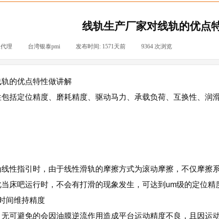
线轨生产厂家对线轨的优点
总代理
|
台湾银泰pmi
|
发布时间:
1571天前
|
9364
次浏览
|
线轨的优点特性做讲解
性包括定位精度、磨耗精度、驱动马力、承载负荷、互换性、润
为线性指引时，由于线性滑轨的摩擦方式为滚动摩擦，不仅摩擦系
此当床吧运行时，不会有打滑的现象发生，可达到um级的定位精
时间维持精度
，无可避免的会因油膜逆流作用造成平台运动精度不良，且因运