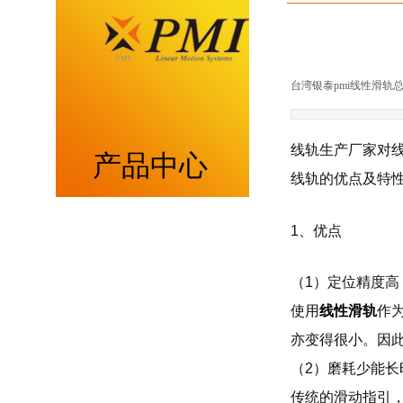
台湾银泰pmi线性滑轨
线轨生产厂家对
产品中心
线轨的优点及特
重负荷型MSA系列
1、优点
低组装型MSB系列
（1）定位精度高
使用
线性滑轨
作
带保持器滚柱型MSR系列
亦变得很小。因
带保持器滚珠型SME系列
（2）磨耗少能长
传统的滑动指引