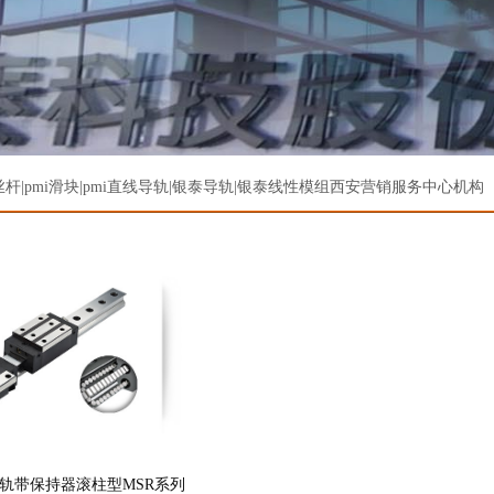
|pmi滑块|pmi直线导轨|
银泰导轨
|
银泰线性模组
西安营销服务中心机构
导轨带保持器滚柱型MSR系列