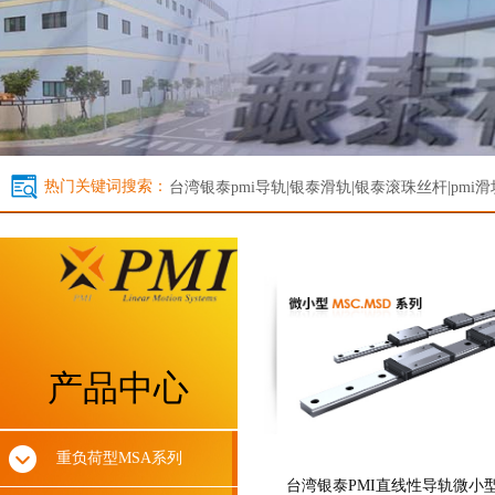
热门关键词搜索：
台湾银泰
pmi导轨|银泰滑轨|银泰滚珠丝杆|pmi滑
产品中心
重负荷型MSA系列
台湾银泰PMI直线性导轨微小型M