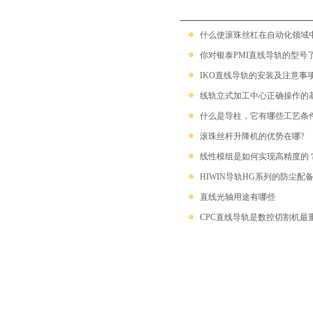
什么使滚珠丝杠在自动化领域中具备
你对银泰PMI直线导轨的型号
IKO直线导轨的安装及注意事
线轨立式加工中心正确操作的基本步
什么是导柱，它有哪些工艺条
滚珠丝杆升降机的优势在哪?
线性模组是如何实现高精度的
HIWIN导轨HG系列的防尘配
直线光轴用途有哪些
CPC直线导轨是数控切割机最重要的